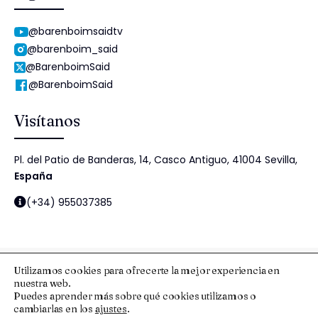
@barenboimsaidtv
@barenboim_said
@BarenboimSaid
@BarenboimSaid
Visítanos
Pl. del Patio de Banderas, 14, Casco Antiguo, 41004 Sevilla,
España
(+34) 955037385
Utilizamos cookies para ofrecerte la mejor experiencia en
nuestra web.
© 2025 Fundación Barenboim-Said
Puedes aprender más sobre qué cookies utilizamos o
cambiarlas en los
ajustes
.
Aviso Legal y Protección de Datos
Esquema Nacional de Seguridad