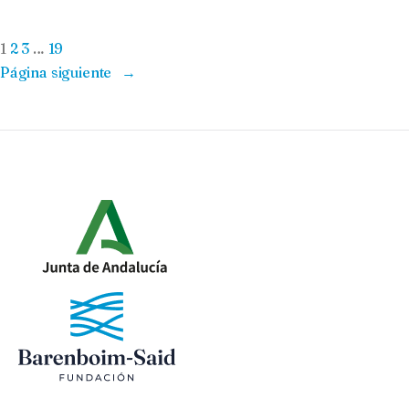
1
2
3
…
19
Página siguiente
→