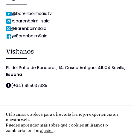
@barenboimsaidtv
@barenboim_said
@BarenboimSaid
@BarenboimSaid
Visítanos
Pl. del Patio de Banderas, 14, Casco Antiguo, 41004 Sevilla,
España
(+34) 955037385
Utilizamos cookies para ofrecerte la mejor experiencia en
nuestra web.
© 2025 Fundación Barenboim-Said
Puedes aprender más sobre qué cookies utilizamos o
cambiarlas en los
ajustes
.
Aviso Legal y Protección de Datos
Esquema Nacional de Seguridad