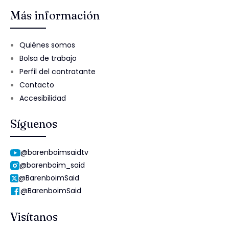
Más información
Quiénes somos
Bolsa de trabajo
Perfil del contratante
Contacto
Accesibilidad
Síguenos
@barenboimsaidtv
@barenboim_said
@BarenboimSaid
@BarenboimSaid
Visítanos