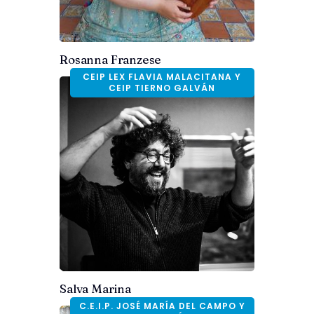
Rosanna Franzese
CEIP LEX FLAVIA MALACITANA Y
CEIP TIERNO GALVÁN
Salva Marina
C.E.I.P. JOSÉ MARÍA DEL CAMPO Y