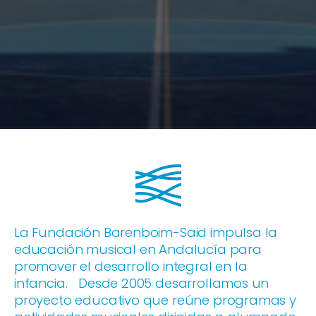
La Fundación Barenboim-Said impulsa la
educación musical en Andalucía para
promover el desarrollo integral en la
infancia. Desde 2005 desarrollamos un
proyecto educativo que reúne programas y