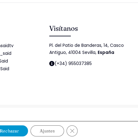
Visítanos
Pl. del Patio de Banderas, 14, Casco
saidtv
Antiguo, 41004 Sevilla,
España
_said
Said
(+34) 955037385
Said
idad
Política de cookies
Política de Seguridad de la Información
Cerrar el banner de cookies RG
Rechazar
Ajustes