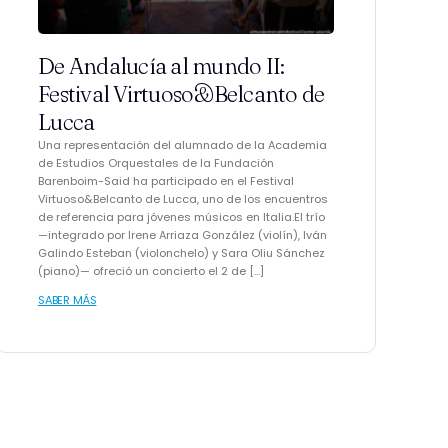
De Andalucía al mundo II:
Festival Virtuoso&Belcanto de
Lucca
Una representación del alumnado de la Academia
de Estudios Orquestales de la Fundación
Barenboim-Said ha participado en el Festival
Virtuoso&Belcanto de Lucca, uno de los encuentros
de referencia para jóvenes músicos en Italia.El trío
—integrado por Irene Arriaza González (violín), Iván
Galindo Esteban (violonchelo) y Sara Oliu Sánchez
(piano)— ofreció un concierto el 2 de […]
SABER MÁS