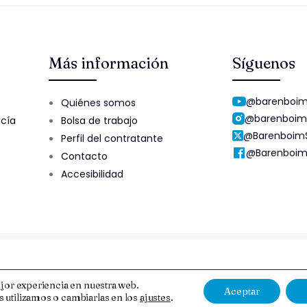
Más información
Síguenos
@barenboim
Quiénes somos
@barenboim
ucía
Bolsa de trabajo
@Barenboim
Perfil del contratante
@Barenboim
Contacto
Accesibilidad
Aviso Legal y Protección de Datos
Esquema Nacional de Segur
jor experiencia en nuestra web.
Aceptar
 utilizamos o cambiarlas en los
ajustes
.