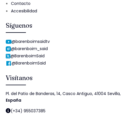
Contacto
Accesibilidad
Síguenos
@barenboimsaidtv
@barenboim_said
@BarenboimSaid
@BarenboimSaid
Visítanos
Pl. del Patio de Banderas, 14, Casco Antiguo, 41004 Sevilla,
España
(+34) 955037385