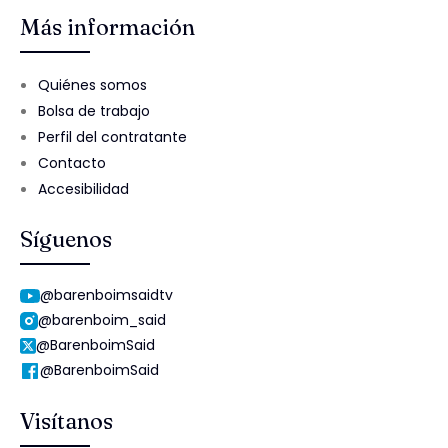
Más información
Quiénes somos
Bolsa de trabajo
Perfil del contratante
Contacto
Accesibilidad
Síguenos
@barenboimsaidtv
@barenboim_said
@BarenboimSaid
@BarenboimSaid
Visítanos