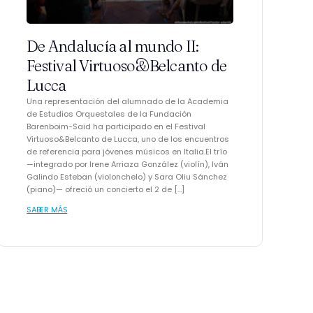
De Andalucía al mundo II:
Festival Virtuoso&Belcanto de
Lucca
Una representación del alumnado de la Academia
de Estudios Orquestales de la Fundación
Barenboim-Said ha participado en el Festival
Virtuoso&Belcanto de Lucca, uno de los encuentros
de referencia para jóvenes músicos en Italia.El trío
—integrado por Irene Arriaza González (violín), Iván
Galindo Esteban (violonchelo) y Sara Oliu Sánchez
(piano)— ofreció un concierto el 2 de […]
SABER MÁS