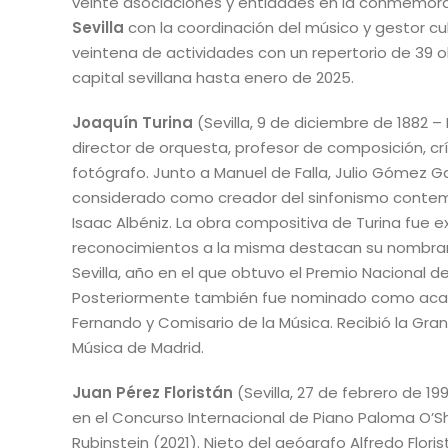
veinte asociaciones y entidades en la conmemor
Sevilla
con la coordinación del músico y gestor cu
veintena de actividades con un repertorio de 39 o
capital sevillana hasta enero de 2025.
Joaquín Turina
(Sevilla, 9 de diciembre de 1882 –
director de orquesta, profesor de composición, crí
fotógrafo. Junto a Manuel de Falla, Julio Gómez 
considerado como creador del sinfonismo contem
Isaac Albéniz. La obra compositiva de Turina fue e
reconocimientos a la misma destacan su nombrami
Sevilla, año en el que obtuvo el Premio Nacional d
Posteriormente también fue nominado como acad
Fernando y Comisario de la Música. Recibió la Gran
Música de Madrid.
Juan Pérez Floristán
(Sevilla, 27 de febrero de 1
en el Concurso Internacional de Piano Paloma O’Sh
Rubinstein (2021). Nieto del geógrafo Alfredo Flor