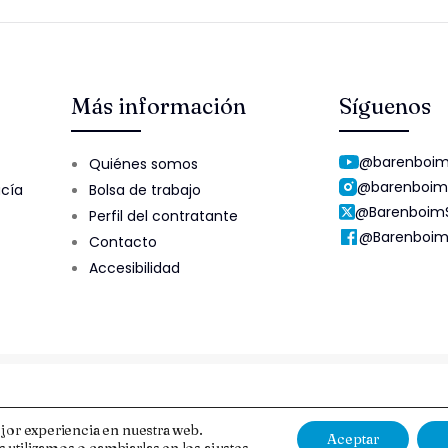
Más información
Síguenos
@barenboim
Quiénes somos
@barenboim
ucía
Bolsa de trabajo
@Barenboim
Perfil del contratante
@Barenboim
Contacto
Accesibilidad
Aviso Legal y Protección de Datos
Esquema Nacional de Segur
jor experiencia en nuestra web.
Aceptar