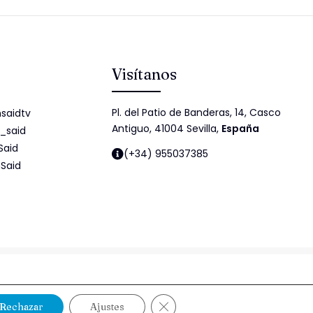
Visítanos
Pl. del Patio de Banderas, 14, Casco
saidtv
Antiguo, 41004 Sevilla,
España
_said
Said
(+34) 955037385
Said
idad
Política de cookies
Política de Seguridad de la Información
Cerrar el banner de cookies RG
Rechazar
Ajustes