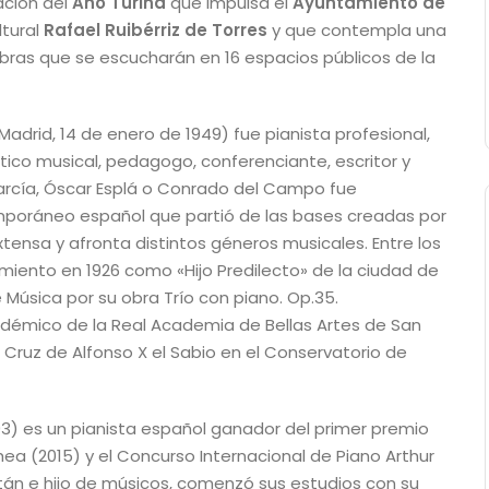
ación del
Año Turina
que impulsa el
Ayuntamiento de
ltural
Rafael Ruibérriz de Torres
y que contempla una
bras que se escucharán en 16 espacios públicos de la
 Madrid, 14 de enero de 1949) fue pianista profesional,
tico musical, pedagogo, conferenciante, escritor y
García, Óscar Esplá o Conrado del Campo fue
poráneo español que partió de las bases creadas por
xtensa y afronta distintos géneros musicales. Entre los
ento en 1926 como «Hijo Predilecto» de la ciudad de
e Música por su obra Trío con piano. Op.35.
émico de la Real Academia de Bellas Artes de San
 Cruz de Alfonso X el Sabio en el Conservatorio de
993) es un pianista español ganador del primer premio
ea (2015) y el Concurso Internacional de Piano Arthur
istán e hijo de músicos, comenzó sus estudios con su