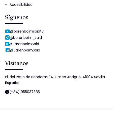
Accesibilidad
Síguenos
@barenboimsaidtv
@barenboim_said
@BarenboimSaid
@BarenboimSaid
Visítanos
Pl. del Patio de Banderas, 14, Casco Antiguo, 41004 Sevilla,
España
(+34) 955037385