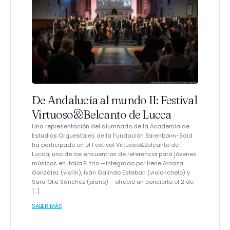
De Andalucía al mundo II: Festival
Virtuoso&Belcanto de Lucca
Una representación del alumnado de la Academia de
Estudios Orquestales de la Fundación Barenboim-Said
ha participado en el Festival Virtuoso&Belcanto de
Lucca, uno de los encuentros de referencia para jóvenes
músicos en Italia.El trío —integrado por Irene Arriaza
González (violín), Iván Galindo Esteban (violonchelo) y
Sara Oliu Sánchez (piano)— ofreció un concierto el 2 de
[…]
SABER MÁS