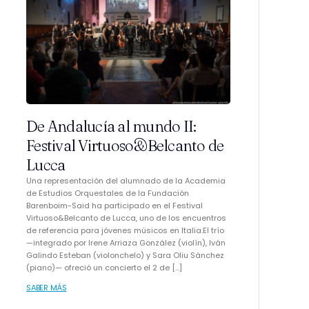
De Andalucía al mundo II:
Festival Virtuoso&Belcanto de
Lucca
Una representación del alumnado de la Academia
de Estudios Orquestales de la Fundación
Barenboim-Said ha participado en el Festival
Virtuoso&Belcanto de Lucca, uno de los encuentros
de referencia para jóvenes músicos en Italia.El trío
—integrado por Irene Arriaza González (violín), Iván
Galindo Esteban (violonchelo) y Sara Oliu Sánchez
(piano)— ofreció un concierto el 2 de […]
SABER MÁS