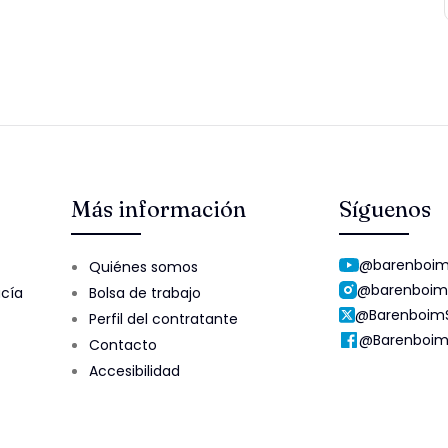
Más información
Síguenos
@barenboim
Quiénes somos
@barenboim
ucía
Bolsa de trabajo
@Barenboim
Perfil del contratante
@Barenboim
Contacto
Accesibilidad