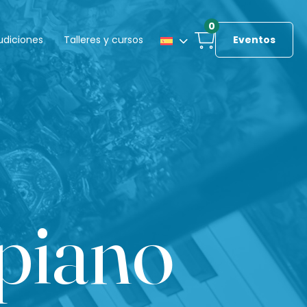
0
udiciones
Talleres y cursos
Eventos
 piano