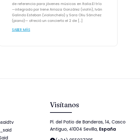
de referencia para jóvenes músicos en Italia.El trío
—integrado por Irene Arriaza González (violín), Iván
Galindo Esteban (violonchelo) y Sara Oliu Sánchez
(piano)— ofreció un concierto el 2 de […]
SABER MÁS
Visítanos
Pl. del Patio de Banderas, 14, Casco
saidtv
Antiguo, 41004 Sevilla,
España
_said
Said