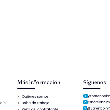
Más información
Síguenos
@barenboim
Quiénes somos
@barenboim
ucía
Bolsa de trabajo
@Barenboim
Perfil del contratante