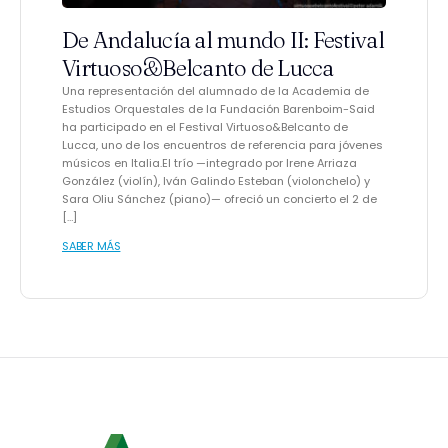
De Andalucía al mundo II: Festival
Virtuoso&Belcanto de Lucca
Una representación del alumnado de la Academia de
Estudios Orquestales de la Fundación Barenboim-Said
ha participado en el Festival Virtuoso&Belcanto de
Lucca, uno de los encuentros de referencia para jóvenes
músicos en Italia.El trío —integrado por Irene Arriaza
González (violín), Iván Galindo Esteban (violonchelo) y
Sara Oliu Sánchez (piano)— ofreció un concierto el 2 de
[…]
SABER MÁS