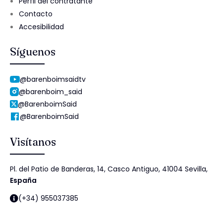
Perfil del contratante
Contacto
Accesibilidad
Síguenos
@barenboimsaidtv
@barenboim_said
@BarenboimSaid
@BarenboimSaid
Visítanos
Pl. del Patio de Banderas, 14, Casco Antiguo, 41004 Sevilla,
España
(+34) 955037385