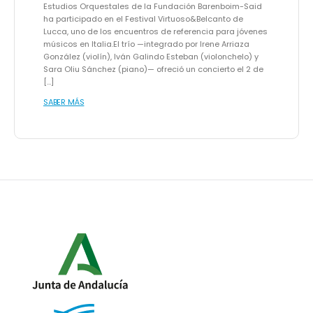
Estudios Orquestales de la Fundación Barenboim-Said
ha participado en el Festival Virtuoso&Belcanto de
Lucca, uno de los encuentros de referencia para jóvenes
músicos en Italia.El trío —integrado por Irene Arriaza
González (violín), Iván Galindo Esteban (violonchelo) y
Sara Oliu Sánchez (piano)— ofreció un concierto el 2 de
[…]
SABER MÁS