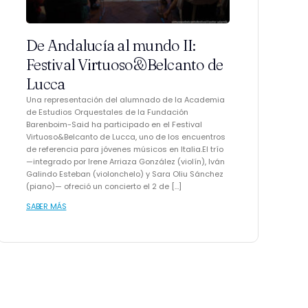
De Andalucía al mundo II:
Festival Virtuoso&Belcanto de
Lucca
Una representación del alumnado de la Academia
de Estudios Orquestales de la Fundación
Barenboim-Said ha participado en el Festival
Virtuoso&Belcanto de Lucca, uno de los encuentros
de referencia para jóvenes músicos en Italia.El trío
—integrado por Irene Arriaza González (violín), Iván
Galindo Esteban (violonchelo) y Sara Oliu Sánchez
(piano)— ofreció un concierto el 2 de […]
SABER MÁS