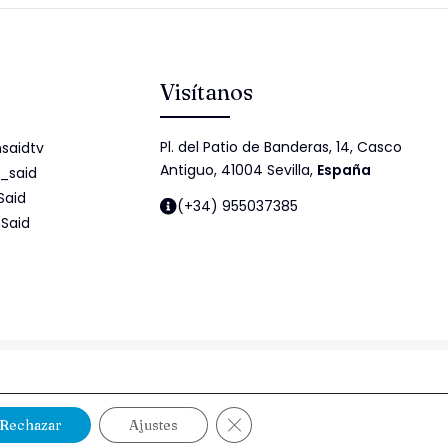
Visítanos
Pl. del Patio de Banderas, 14, Casco
saidtv
Antiguo, 41004 Sevilla,
España
_said
Said
(+34) 955037385
Said
idad
Política de cookies
Política de Seguridad de la Información
Cerrar el banner de cookies RG
Rechazar
Ajustes