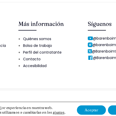
Más información
Síguenos
@barenboim
Quiénes somos
@barenboim
ucía
Bolsa de trabajo
@Barenboim
Perfil del contratante
@Barenboim
Contacto
Accesibilidad
Aviso Legal y Protección de Datos
Esquema Nacional de Segur
jor experiencia en nuestra web.
Aceptar
 utilizamos o cambiarlas en los
ajustes
.