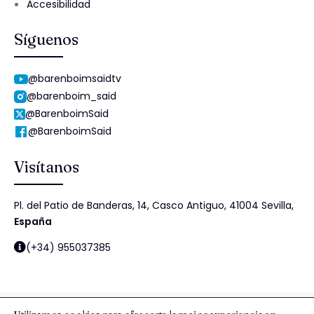
Accesibilidad
Síguenos
@barenboimsaidtv
@barenboim_said
@BarenboimSaid
@BarenboimSaid
Visítanos
Pl. del Patio de Banderas, 14, Casco Antiguo, 41004 Sevilla,
España
(+34) 955037385