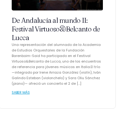
De Andalucía al mundo II:
Festival Virtuoso&Belcanto de
Lucca
Una representación del alumnado de la Academia
de Estudios Orquestales de la Fundación
Barenboim-Said ha participado en el Festival
Virtuoso&Belcanto de Lucca, uno de los encuentros
de referencia para jóvenes músicos en Italia.El trío
—integrado por Irene Arriaza González (violín), Iván
Galindo Esteban (violonchelo) y Sara Oliu Sánchez
(piano)— ofreció un concierto el 2 de […]
SABER MÁS