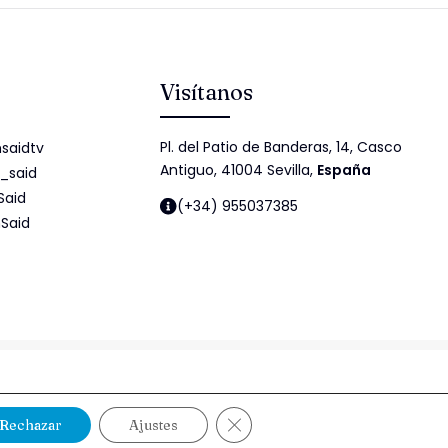
Visítanos
Pl. del Patio de Banderas, 14, Casco
saidtv
Antiguo, 41004 Sevilla,
España
_said
Said
(+34) 955037385
Said
idad
Política de cookies
Política de Seguridad de la Información
Cerrar el banner de cookies RG
Rechazar
Ajustes