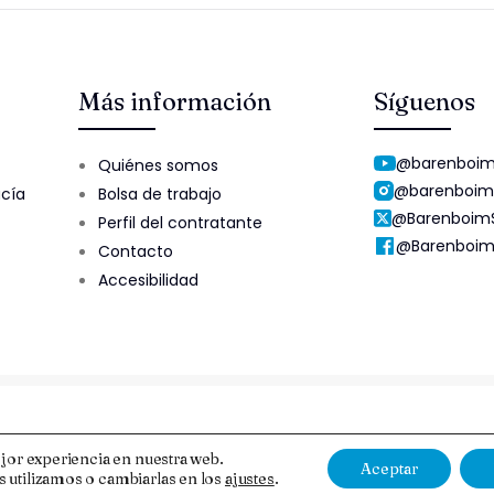
Más información
Síguenos
@barenboim
Quiénes somos
@barenboim
ucía
Bolsa de trabajo
@Barenboim
Perfil del contratante
@Barenboim
Contacto
Accesibilidad
Aviso Legal y Protección de Datos
Esquema Nacional de Segur
jor experiencia en nuestra web.
Aceptar
 utilizamos o cambiarlas en los
ajustes
.