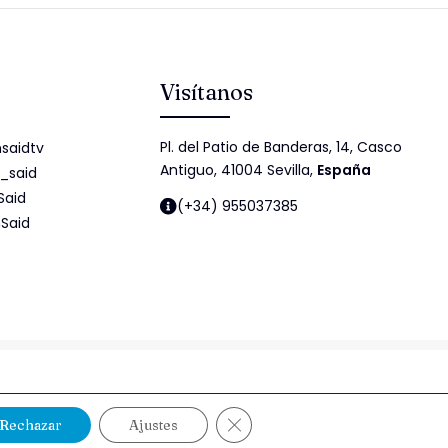
Visítanos
Pl. del Patio de Banderas, 14, Casco
saidtv
Antiguo, 41004 Sevilla,
España
_said
Said
(+34) 955037385
Said
idad
Política de cookies
Política de Seguridad de la Información
Cerrar el banner de cookies RG
Rechazar
Ajustes