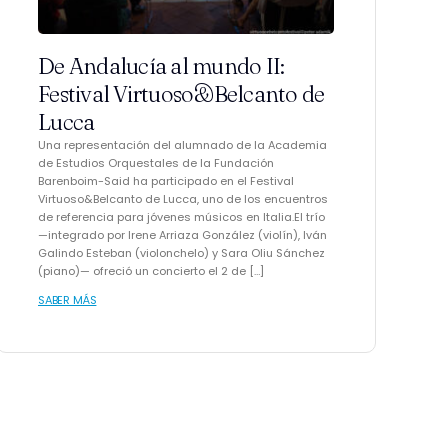
De Andalucía al mundo II:
Festival Virtuoso&Belcanto de
Lucca
Una representación del alumnado de la Academia
de Estudios Orquestales de la Fundación
Barenboim-Said ha participado en el Festival
Virtuoso&Belcanto de Lucca, uno de los encuentros
de referencia para jóvenes músicos en Italia.El trío
—integrado por Irene Arriaza González (violín), Iván
Galindo Esteban (violonchelo) y Sara Oliu Sánchez
(piano)— ofreció un concierto el 2 de […]
SABER MÁS