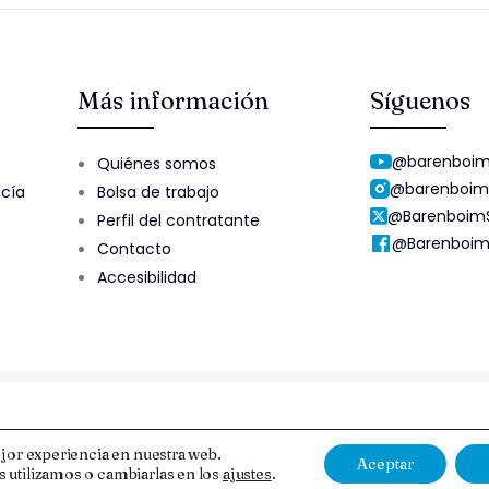
Más información
Síguenos
@barenboim
Quiénes somos
@barenboim
ucía
Bolsa de trabajo
@Barenboim
Perfil del contratante
@Barenboim
Contacto
Accesibilidad
Aviso Legal y Protección de Datos
Esquema Nacional de Segur
jor experiencia en nuestra web.
Aceptar
 utilizamos o cambiarlas en los
ajustes
.