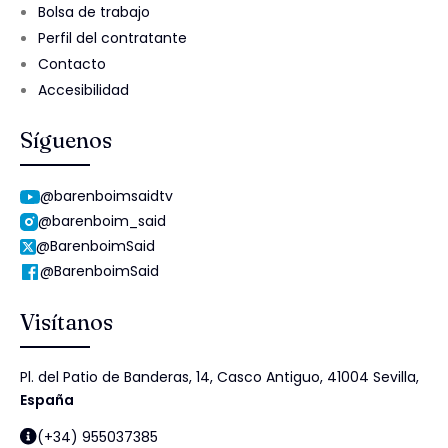
Bolsa de trabajo
Perfil del contratante
Contacto
Accesibilidad
Síguenos
@barenboimsaidtv
@barenboim_said
@BarenboimSaid
@BarenboimSaid
Visítanos
Pl. del Patio de Banderas, 14, Casco Antiguo, 41004 Sevilla,
España
(+34) 955037385