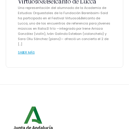
Virtuoso&Belcanto de Lucca
Una representación del alumnado de la Academia de
Estudios Orquestales de la Fundación Barenboim-Said
ha participado en el Festival Virtuoso&Belcanto de
Lucca, uno de los encuentros de referencia para jóvenes
músicos en Italia.El trío —integrado por Irene Arriaza
González (violín), Iván Galindo Esteban (violonchelo) y
Sara Oliu Sánchez (piano)— ofreció un concierto el 2 de
[…]
SABER MÁS