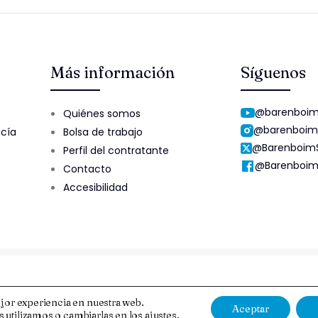
Más información
Síguenos
@barenboim
Quiénes somos
@barenboim
ucía
Bolsa de trabajo
@Barenboim
Perfil del contratante
@Barenboim
Contacto
Accesibilidad
Aviso Legal y Protección de Datos
Esquema Nacional de Segur
jor experiencia en nuestra web.
Aceptar
 utilizamos o cambiarlas en los
ajustes
.