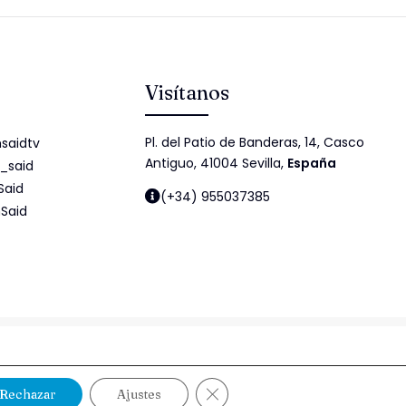
Visítanos
Pl. del Patio de Banderas, 14, Casco
saidtv
Antiguo, 41004 Sevilla,
España
_said
Said
(+34) 955037385
Said
idad
Política de cookies
Política de Seguridad de la Información
Cerrar el banner de cookies RG
Rechazar
Ajustes