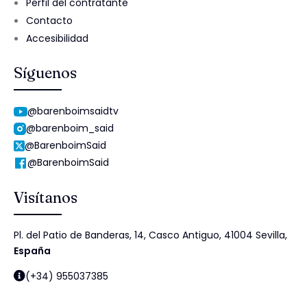
Perfil del contratante
Contacto
Accesibilidad
Síguenos
@barenboimsaidtv
@barenboim_said
@BarenboimSaid
@BarenboimSaid
Visítanos
Pl. del Patio de Banderas, 14, Casco Antiguo, 41004 Sevilla,
España
(+34) 955037385