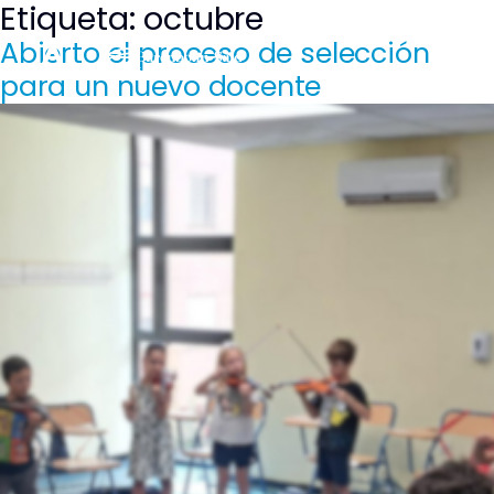
Etiqueta:
octubre
Saltar
al
Abierto el proceso de selección
contenido
para un nuevo docente