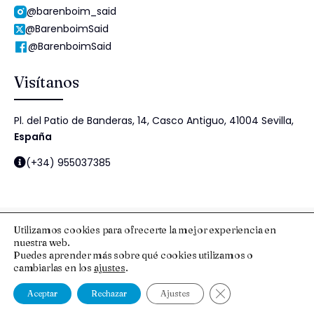
@barenboim_said
@BarenboimSaid
@BarenboimSaid
Visítanos
Pl. del Patio de Banderas, 14, Casco Antiguo, 41004 Sevilla,
España
(+34) 955037385
Utilizamos cookies para ofrecerte la mejor experiencia en
nuestra web.
© 2025 Fundación Barenboim-Said
Puedes aprender más sobre qué cookies utilizamos o
cambiarlas en los
ajustes
.
Aviso Legal y Protección de Datos
Esquema Nacional de Seguridad
Política de cookies
Política de Seguridad de la Información
Cerrar el banner de
Aceptar
Rechazar
Ajustes