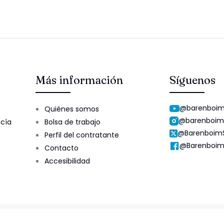
Más información
Síguenos
@barenboim
Quiénes somos
@barenboim
ucía
Bolsa de trabajo
@Barenboim
Perfil del contratante
@Barenboim
Contacto
Accesibilidad