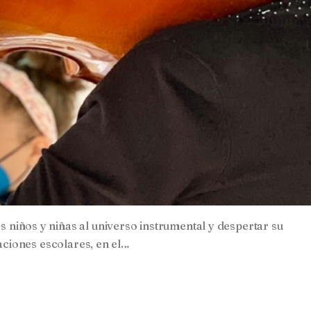
s niños y niñas al universo instrumental y despertar su
caciones escolares, en el…