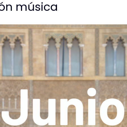
ión música
Fundación
Proyectos
Conciertos
Noticias
A