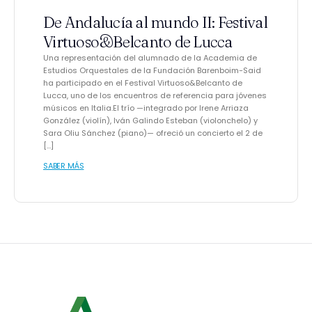
De Andalucía al mundo II: Festival
Virtuoso&Belcanto de Lucca
Una representación del alumnado de la Academia de
Estudios Orquestales de la Fundación Barenboim-Said
ha participado en el Festival Virtuoso&Belcanto de
Lucca, uno de los encuentros de referencia para jóvenes
músicos en Italia.El trío —integrado por Irene Arriaza
González (violín), Iván Galindo Esteban (violonchelo) y
Sara Oliu Sánchez (piano)— ofreció un concierto el 2 de
[…]
SABER MÁS