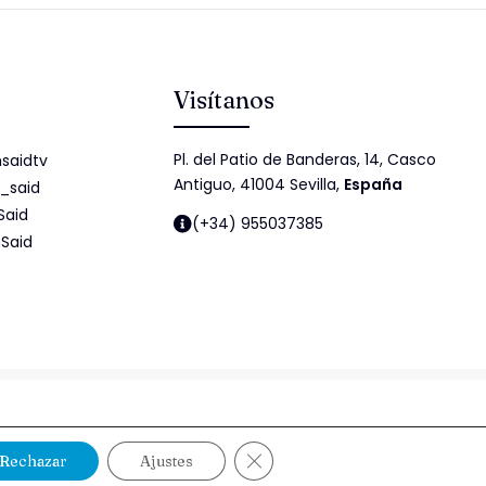
Visítanos
Pl. del Patio de Banderas, 14, Casco
saidtv
Antiguo, 41004 Sevilla,
España
_said
Said
(+34) 955037385
Said
idad
Política de cookies
Política de Seguridad de la Información
Cerrar el banner de cookies RG
Rechazar
Ajustes