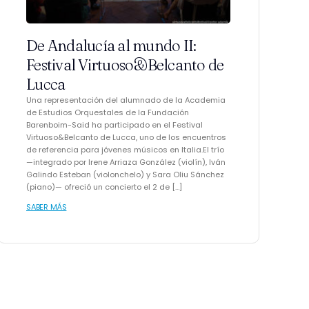
De Andalucía al mundo II:
Festival Virtuoso&Belcanto de
Lucca
Una representación del alumnado de la Academia
de Estudios Orquestales de la Fundación
Barenboim-Said ha participado en el Festival
Virtuoso&Belcanto de Lucca, uno de los encuentros
de referencia para jóvenes músicos en Italia.El trío
—integrado por Irene Arriaza González (violín), Iván
Galindo Esteban (violonchelo) y Sara Oliu Sánchez
(piano)— ofreció un concierto el 2 de […]
SABER MÁS