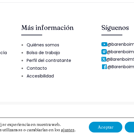
Más información
Síguenos
@barenboim
Quiénes somos
@barenboim
ucía
Bolsa de trabajo
@Barenboim
Perfil del contratante
@Barenboim
Contacto
Accesibilidad
Aviso Legal y Protección de Datos
Esquema Nacional de Segur
jor experiencia en nuestra web.
Aceptar
 utilizamos o cambiarlas en los
ajustes
.