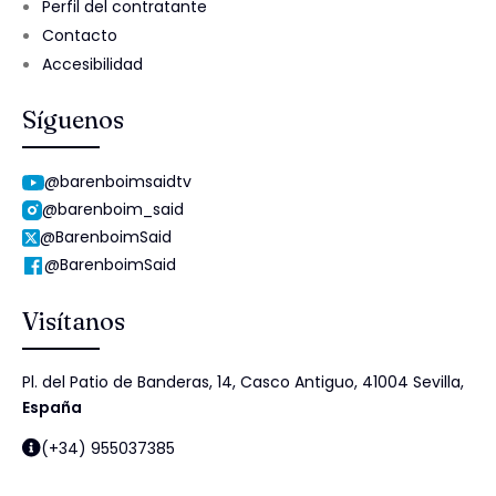
Perfil del contratante
Contacto
Accesibilidad
Síguenos
@barenboimsaidtv
@barenboim_said
@BarenboimSaid
@BarenboimSaid
Visítanos
Pl. del Patio de Banderas, 14, Casco Antiguo, 41004 Sevilla,
España
(+34) 955037385