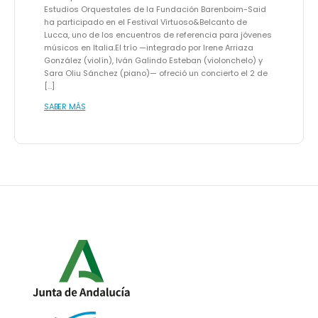
Estudios Orquestales de la Fundación Barenboim-Said
ha participado en el Festival Virtuoso&Belcanto de
Lucca, uno de los encuentros de referencia para jóvenes
músicos en Italia.El trío —integrado por Irene Arriaza
González (violín), Iván Galindo Esteban (violonchelo) y
Sara Oliu Sánchez (piano)— ofreció un concierto el 2 de
[…]
SABER MÁS