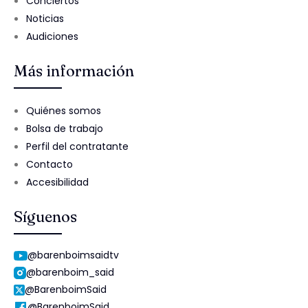
Conciertos
Noticias
Audiciones
Más información
Quiénes somos
Bolsa de trabajo
Perfil del contratante
Contacto
Accesibilidad
Síguenos
@barenboimsaidtv
@barenboim_said
@BarenboimSaid
@BarenboimSaid