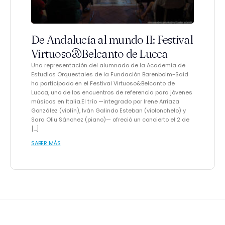
De Andalucía al mundo II: Festival
Virtuoso&Belcanto de Lucca
Una representación del alumnado de la Academia de
Estudios Orquestales de la Fundación Barenboim-Said
ha participado en el Festival Virtuoso&Belcanto de
Lucca, uno de los encuentros de referencia para jóvenes
músicos en Italia.El trío —integrado por Irene Arriaza
González (violín), Iván Galindo Esteban (violonchelo) y
Sara Oliu Sánchez (piano)— ofreció un concierto el 2 de
[…]
SABER MÁS