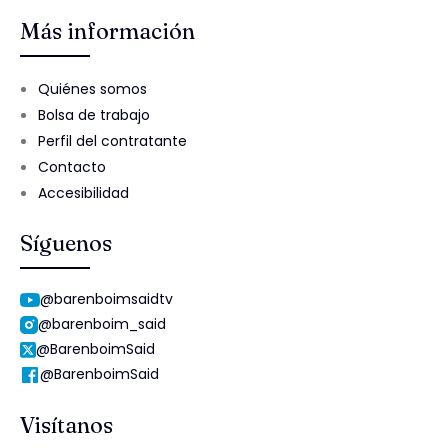
Más información
Quiénes somos
Bolsa de trabajo
Perfil del contratante
Contacto
Accesibilidad
Síguenos
@barenboimsaidtv
@barenboim_said
@BarenboimSaid
@BarenboimSaid
Visítanos