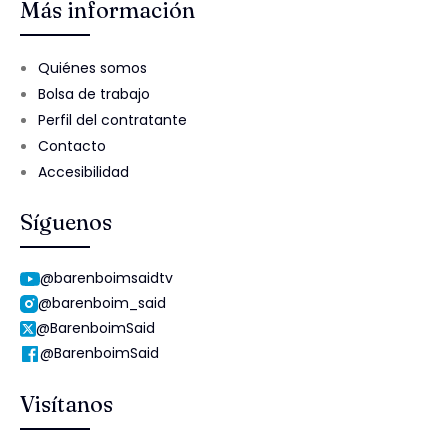
Más información
Quiénes somos
Bolsa de trabajo
Perfil del contratante
Contacto
Accesibilidad
Síguenos
@barenboimsaidtv
@barenboim_said
@BarenboimSaid
@BarenboimSaid
Visítanos