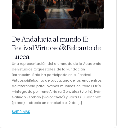
De Andalucía al mundo II:
Festival Virtuoso&Belcanto de
Lucca
Una representación del alumnado de la Academia
de Estudios Orquestales de la Fundación
Barenboim-Said ha participado en el Festival
Virtuoso&Belcanto de Lucca, uno de los encuentros
de referencia para jóvenes músicos en Italia.El trío
—integrado por Irene Arriaza González (violín), Iván
Galindo Esteban (violonchelo) y Sara Oliu Sánchez
(piano)— ofreció un concierto el 2 de […]
SABER MÁS