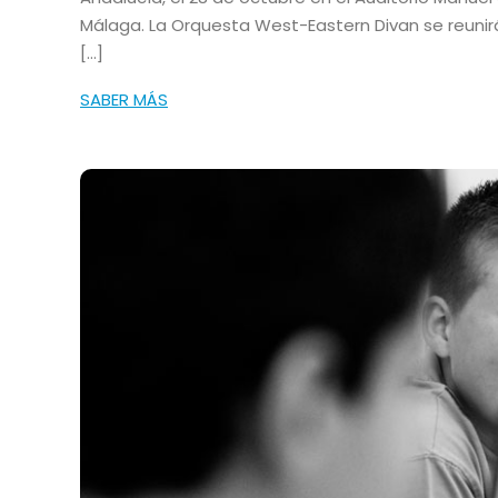
Málaga. La Orquesta West-Eastern Divan se reunirá
[…]
SABER MÁS