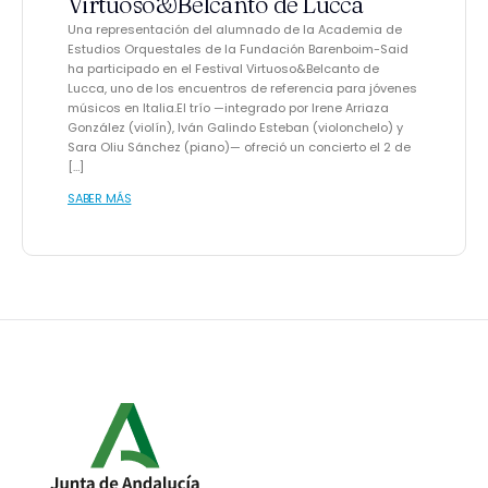
Virtuoso&Belcanto de Lucca
Una representación del alumnado de la Academia de
Estudios Orquestales de la Fundación Barenboim-Said
ha participado en el Festival Virtuoso&Belcanto de
Lucca, uno de los encuentros de referencia para jóvenes
músicos en Italia.El trío —integrado por Irene Arriaza
González (violín), Iván Galindo Esteban (violonchelo) y
Sara Oliu Sánchez (piano)— ofreció un concierto el 2 de
[…]
SABER MÁS