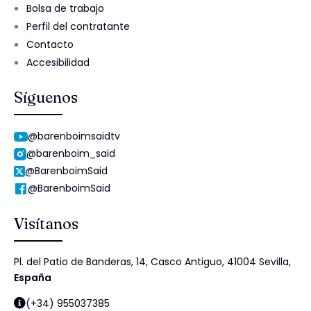
Bolsa de trabajo
Perfil del contratante
Contacto
Accesibilidad
Síguenos
@barenboimsaidtv
@barenboim_said
@BarenboimSaid
@BarenboimSaid
Visítanos
Pl. del Patio de Banderas, 14, Casco Antiguo, 41004 Sevilla,
España
(+34) 955037385