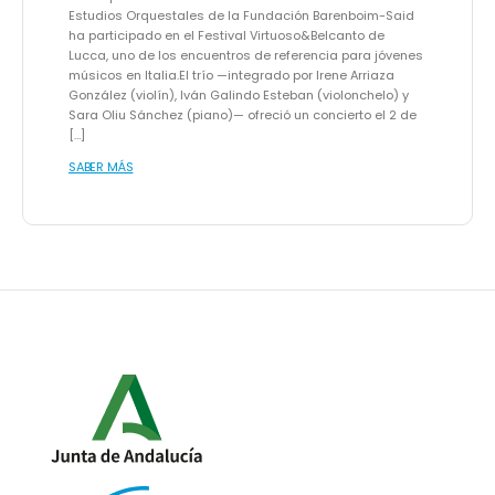
Estudios Orquestales de la Fundación Barenboim-Said
ha participado en el Festival Virtuoso&Belcanto de
Lucca, uno de los encuentros de referencia para jóvenes
músicos en Italia.El trío —integrado por Irene Arriaza
González (violín), Iván Galindo Esteban (violonchelo) y
Sara Oliu Sánchez (piano)— ofreció un concierto el 2 de
[…]
SABER MÁS