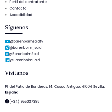
Perfil del contratante
Contacto
Accesibilidad
Síguenos
@barenboimsaidtv
@barenboim_said
@BarenboimSaid
@BarenboimSaid
Visítanos
Pl. del Patio de Banderas, 14, Casco Antiguo, 41004 Sevilla,
España
(+34) 955037385