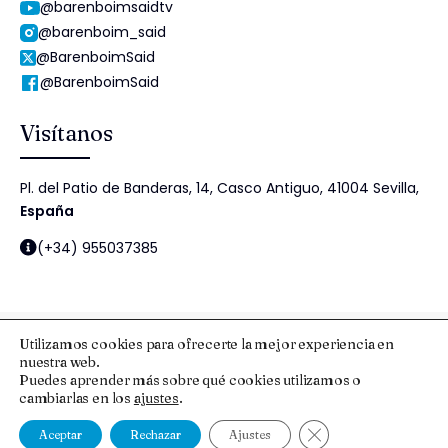
@barenboimsaidtv
@barenboim_said
@BarenboimSaid
@BarenboimSaid
Visítanos
Pl. del Patio de Banderas, 14, Casco Antiguo, 41004 Sevilla,
España
(+34) 955037385
Utilizamos cookies para ofrecerte la mejor experiencia en
nuestra web.
© 2025 Fundación Barenboim-Said
Puedes aprender más sobre qué cookies utilizamos o
cambiarlas en los
ajustes
.
Aviso Legal y Protección de Datos
Esquema Nacional de Seguridad
Política de cookies
Política de Seguridad de la Información
Cerrar el banner de
Aceptar
Rechazar
Ajustes