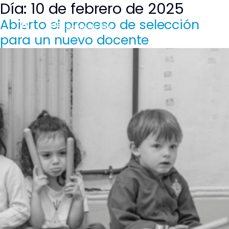
Día:
10 de febrero de 2025
Saltar
al
Abierto el proceso de selección
contenido
para un nuevo docente