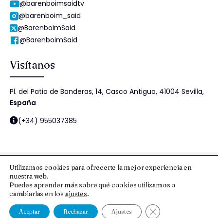
@barenboimsaidtv
@barenboim_said
@BarenboimSaid
@BarenboimSaid
Visítanos
Pl. del Patio de Banderas, 14, Casco Antiguo, 41004 Sevilla,
España
(+34) 955037385
Utilizamos cookies para ofrecerte la mejor experiencia en
nuestra web.
© 2025 Fundación Barenboim-Said
Puedes aprender más sobre qué cookies utilizamos o
cambiarlas en los
ajustes
.
Aviso Legal y Protección de Datos
Esquema Nacional de Seguridad
Política de cookies
Política de Seguridad de la Información
Cerrar el banner de
Aceptar
Rechazar
Ajustes