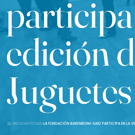
participa
edición 
Juguetes
›
›
INICIO
NOTICIAS
LA FUNDACIÓN BARENBOIM-SAID PARTICIPA EN LA VI