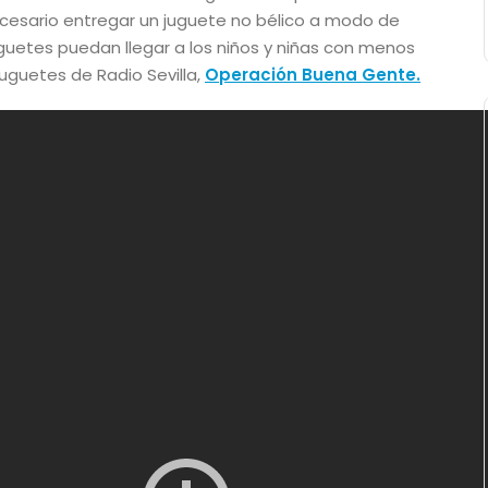
ecesario entregar un juguete no bélico a modo de
uguetes puedan llegar a los niños y niñas con menos
uguetes de Radio Sevilla,
Operación Buena Gente.