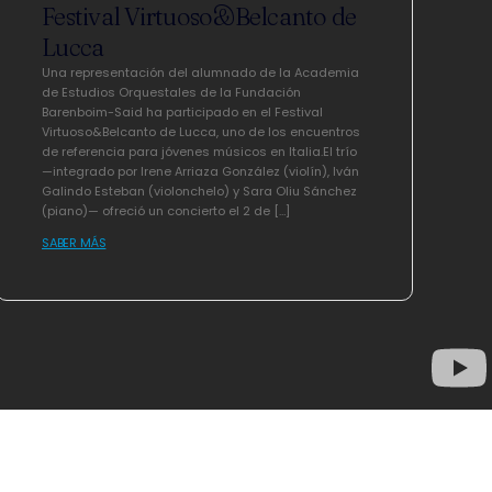
Festival Virtuoso&Belcanto de
Lucca
Una representación del alumnado de la Academia
de Estudios Orquestales de la Fundación
Barenboim-Said ha participado en el Festival
Virtuoso&Belcanto de Lucca, uno de los encuentros
de referencia para jóvenes músicos en Italia.El trío
—integrado por Irene Arriaza González (violín), Iván
Galindo Esteban (violonchelo) y Sara Oliu Sánchez
(piano)— ofreció un concierto el 2 de […]
SABER MÁS