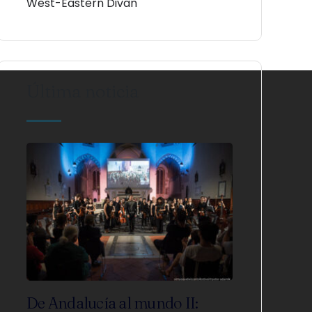
West-Eastern Divan
Última noticia
De Andalucía al mundo II: