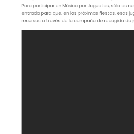
Para participar en Música por Juguetes, sólo es n
entrada para que, en las próximas fiestas, esos j
recursos a través de la campaña de recogida de j