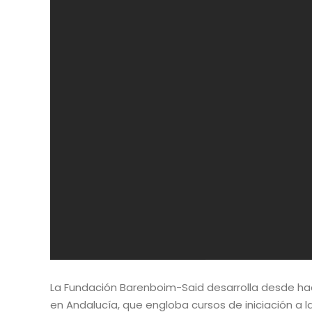
La Fundación Barenboim-Said desarrolla desde hace
en Andalucía, que engloba cursos de iniciación a 