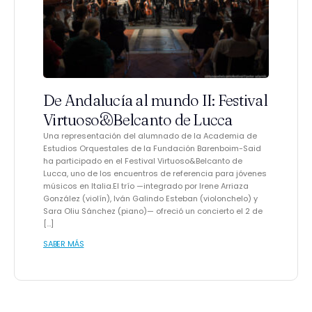
De Andalucía al mundo II: Festival
Virtuoso&Belcanto de Lucca
Una representación del alumnado de la Academia de
Estudios Orquestales de la Fundación Barenboim-Said
ha participado en el Festival Virtuoso&Belcanto de
Lucca, uno de los encuentros de referencia para jóvenes
músicos en Italia.El trío —integrado por Irene Arriaza
González (violín), Iván Galindo Esteban (violonchelo) y
Sara Oliu Sánchez (piano)— ofreció un concierto el 2 de
[…]
SABER MÁS