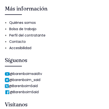
Más información
Quiénes somos
Bolsa de trabajo
Perfil del contratante
Contacto
Accesibilidad
Síguenos
@barenboimsaidtv
@barenboim_said
@BarenboimSaid
@BarenboimSaid
Visítanos