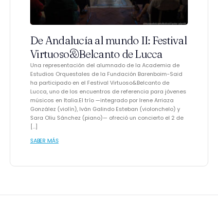
De Andalucía al mundo II: Festival
Virtuoso&Belcanto de Lucca
Una representación del alumnado de la Academia de
Estudios Orquestales de la Fundación Barenboim-Said
ha participado en el Festival Virtuoso&Belcanto de
Lucca, uno de los encuentros de referencia para jóvenes
músicos en Italia.El trío —integrado por Irene Arriaza
González (violín), Iván Galindo Esteban (violonchelo) y
Sara Oliu Sánchez (piano)— ofreció un concierto el 2 de
[…]
SABER MÁS