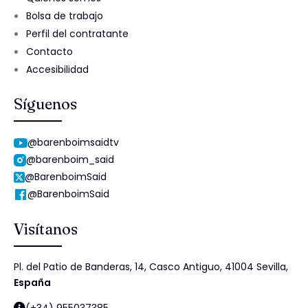
Bolsa de trabajo
Perfil del contratante
Contacto
Accesibilidad
Síguenos
@barenboimsaidtv
@barenboim_said
@BarenboimSaid
@BarenboimSaid
Visítanos
Pl. del Patio de Banderas, 14, Casco Antiguo, 41004 Sevilla,
España
(+34) 955037385