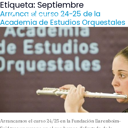
Etiqueta:
Septiembre
Saltar
al
Arranca el curso 24-25 de la
contenido
Academia de Estudios Orquestales
Arrancamos el curso 24/25 en la Fundación Barenboim-