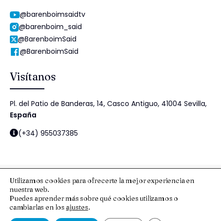
@barenboimsaidtv
@barenboim_said
@BarenboimSaid
@BarenboimSaid
Visítanos
Pl. del Patio de Banderas, 14, Casco Antiguo, 41004 Sevilla,
España
(+34) 955037385
Utilizamos cookies para ofrecerte la mejor experiencia en
nuestra web.
© 2025 Fundación Barenboim-Said
Puedes aprender más sobre qué cookies utilizamos o
cambiarlas en los
ajustes
.
Aviso Legal y Protección de Datos
Esquema Nacional de Seguridad
Política de cookies
Política de Seguridad de la Información