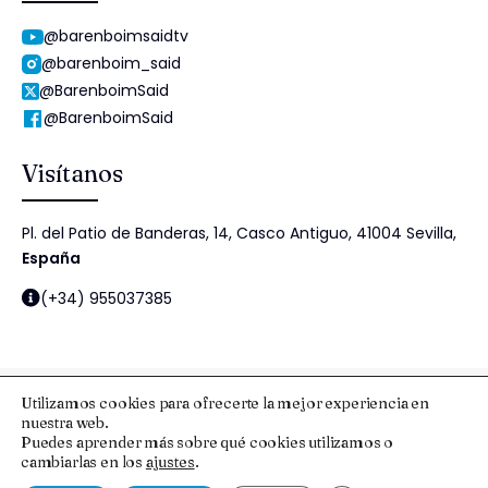
@barenboimsaidtv
@barenboim_said
@BarenboimSaid
@BarenboimSaid
Visítanos
Pl. del Patio de Banderas, 14, Casco Antiguo, 41004 Sevilla,
España
(+34) 955037385
Utilizamos cookies para ofrecerte la mejor experiencia en
nuestra web.
© 2025 Fundación Barenboim-Said
Puedes aprender más sobre qué cookies utilizamos o
cambiarlas en los
ajustes
.
Aviso Legal y Protección de Datos
Esquema Nacional de Seguridad
Política de cookies
Política de Seguridad de la Información