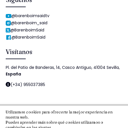
@barenboimsaidtv
@barenboim_said
@BarenboimSaid
@BarenboimSaid
Visítanos
Pl. del Patio de Banderas, 14, Casco Antiguo, 41004 Sevilla,
España
(+34) 955037385
Utilizamos cookies para ofrecerte la mejor experiencia en
nuestra web.
© 2025 Fundación Barenboim-Said
Puedes aprender más sobre qué cookies utilizamos o
cambiarlas en los
ajustes
.
Aviso Legal y Protección de Datos
Esquema Nacional de Seguridad