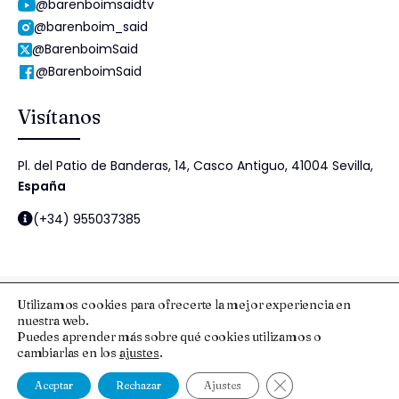
@barenboimsaidtv
@barenboim_said
@BarenboimSaid
@BarenboimSaid
Visítanos
Pl. del Patio de Banderas, 14, Casco Antiguo, 41004 Sevilla,
España
(+34) 955037385
Utilizamos cookies para ofrecerte la mejor experiencia en
nuestra web.
© 2025 Fundación Barenboim-Said
Puedes aprender más sobre qué cookies utilizamos o
cambiarlas en los
ajustes
.
Aviso Legal y Protección de Datos
Esquema Nacional de Seguridad
Política de cookies
Política de Seguridad de la Información
Cerrar el banner de
Aceptar
Rechazar
Ajustes