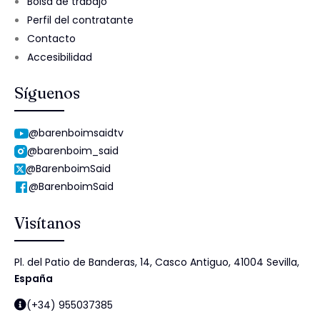
Bolsa de trabajo
Perfil del contratante
Contacto
Accesibilidad
Síguenos
@barenboimsaidtv
@barenboim_said
@BarenboimSaid
@BarenboimSaid
Visítanos
Pl. del Patio de Banderas, 14, Casco Antiguo, 41004 Sevilla,
España
(+34) 955037385