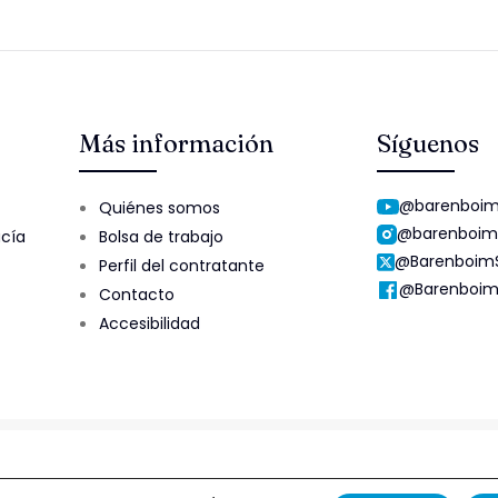
Más información
Síguenos
@barenboim
Quiénes somos
@barenboim
ucía
Bolsa de trabajo
@Barenboim
Perfil del contratante
@Barenboim
Contacto
Accesibilidad
Aviso Legal y Protección de Datos
Esquema Nacional de Segur