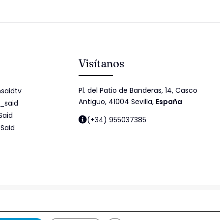
Visítanos
Pl. del Patio de Banderas, 14, Casco
saidtv
Antiguo, 41004 Sevilla,
España
_said
Said
(+34) 955037385
Said
idad
Política de cookies
Política de Seguridad de la Información