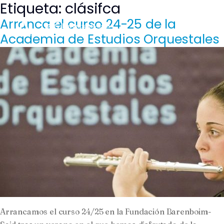
Etiqueta:
clásifca
Saltar
al
Arranca el curso 24-25 de la
contenido
Academia de Estudios Orquestales
Arrancamos el curso 24/25 en la Fundación Barenboim-