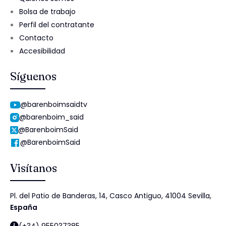
Bolsa de trabajo
Perfil del contratante
Contacto
Accesibilidad
Síguenos
@barenboimsaidtv
@barenboim_said
@BarenboimSaid
@BarenboimSaid
Visítanos
Pl. del Patio de Banderas, 14, Casco Antiguo, 41004 Sevilla,
España
(+34) 955037385